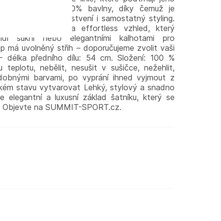
yroben z lehké 100% bavlny, díky čemuž je
– perfektní pro vrstvení i samostatný styling.
maximální komfort a effortless vzhled, který
di sukní nebo elegantními kalhotami pro
op má uvolněný střih – doporučujeme zvolit vaši
 – délka předního dílu: 54 cm. Složení: 100 %
teplotu, nebělit, nesušit v sušičce, nežehlit,
odobnými barvami, po vyprání ihned vyjmout z
lhkém stavu vytvarovat Lehký, stylový a snadno
 elegantní a luxusní základ šatníku, který se
u. Objevte na SUMMIT-SPORT.cz.