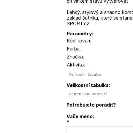
při vlhkém stavu vytvarovat
Lehký, stylový a snadno kombi
základ šatníku, který se sta
SPORT.cz.
Parametry:
Kód tovaru:
Farba:
Značka:
Aktivita:
Velikostní tabulka
Velikostní tabulka:
Potrebujete poradiť?
Potrebujete poradiť?
Vaše meno:
*