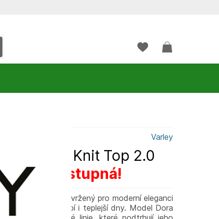
Varley
rley Dora Knit Top 2.0
 nie je dostupná!
rovaný originálem, navržený pro moderní eleganci
pro přechodné období i teplejší dny. Model Dora
čisté, minimalistické linie, které podtrhují jeho