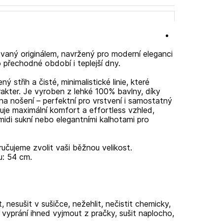
rovaný originálem, navržený pro moderní eleganci
o přechodné období i teplejší dny.
ý střih a čisté, minimalistické linie, které
akter. Je vyroben z lehké 100% bavlny, díky
a nošení – perfektní pro vrstvení i samostatný
šťuje maximální komfort a effortless vzhled,
idi sukní nebo elegantními kalhotami pro
učujeme zvolit vaši běžnou velikost.
lu: 54 cm.
t, nesušit v sušičce, nežehlit, nečistit chemicky,
vyprání ihned vyjmout z pračky, sušit naplocho,