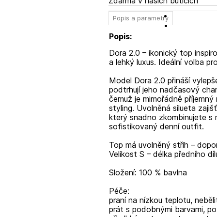
Zdarma v našich buticích
Popis a parametry
Popis:
Dora 2.0 – ikonický top inspi
a lehký luxus. Ideální volba pr
Model Dora 2.0 přináší vylepšen
podtrhují jeho nadčasový char
čemuž je mimořádně příjemný n
styling. Uvolněná silueta zaji
který snadno zkombinujete s m
sofistikovaný denní outfit.
Top má uvolněný střih – dopor
Velikost S – délka předního dí
Složení: 100 % bavlna
Péče:
praní na nízkou teplotu, neběli
prát s podobnými barvami, po 