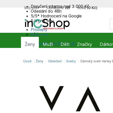
Doručení zdarma nad 3 000 Kč
Môj účet
Obľúbené
(
0
)
Košík
(
0 Kč
)
Odeslání do 48h
5/5* Hodnocení na Google
5 let na trhu
Prodejny
Půjčovna
Blog
SUMMIT-SPORT CLUB
Ženy
Muži
Děti
Značky
Dárko
Úvod
Ženy
Oblečení
Svetry
Dámský svetr Varley D