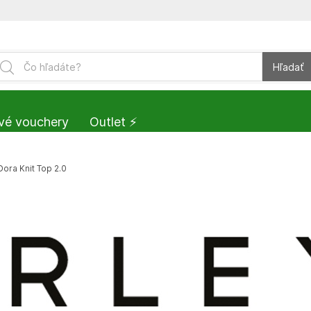
Hľadať
vé vouchery
Outlet ⚡️
ora Knit Top 2.0
Všetko zo značky:
Dámský svetr Va
Táto položka už
Dora 2.0 – ikonický top inspi
a lehký luxus. Ideální volba 
2.0 přináší vylepšený střih a 