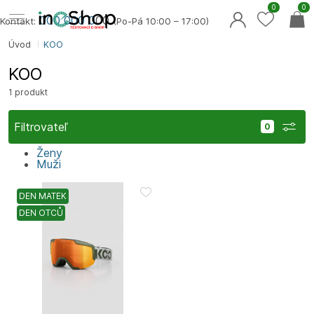
0
0
000 000 0
00
Kontakt:
(Po-Pá 10:00 – 17:00)
Úvod
KOO
KOO
1 produkt
Filtrovateľ
Ženy
Muži
DEN MATEK
DEN OTCŮ