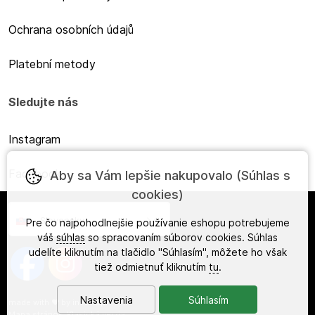
Ochrana osobních údajů
Platební metody
Sledujte nás
Instagram
Facebook
Aby sa Vám lepšie nakupovalo (Súhlas s
cookies)
Slovensky
Pre čo najpohodlnejšie používanie eshopu potrebujeme
váš
súhlas
so spracovaním súborov cookies. Súhlas
udelíte kliknutím na tlačidlo "Súhlasím", môžete ho však
tiež odmietnuť kliknutím
tu
.
Nastavenia
Súhlasím
made with
❤
by
ineShop
Mapa stránok
,
Klasická verzia