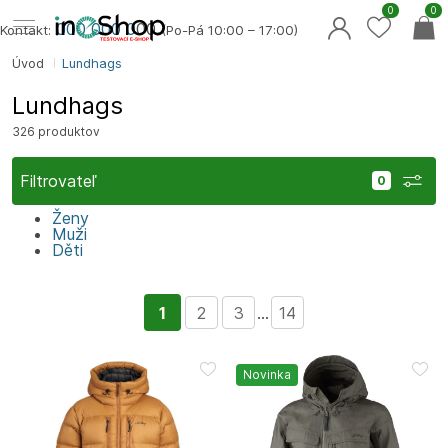
0
0
000 000 0
00
Kontakt:
(Po-Pá 10:00 – 17:00)
Úvod
Lundhags
Lundhags
326 produktov
Filtrovateľ
Ženy
Muži
Děti
1
2
3
...
14
Novinka