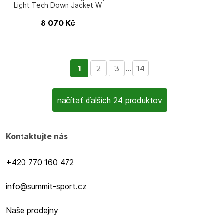
Light Tech Down Jacket W
8 070
Kč
1
2
3
...
14
načítať ďalších 24 produktov
Kontaktujte nás
+420 770 160 472
info@summit-sport.cz
Naše prodejny