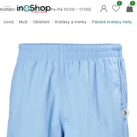
0
0
000 000 0
00
Kontakt:
(Po-Pá 10:00 – 17:00)
Úvod
Muži
Oblečení
Kraťasy a trenky
Pánské kraťasy Helly 