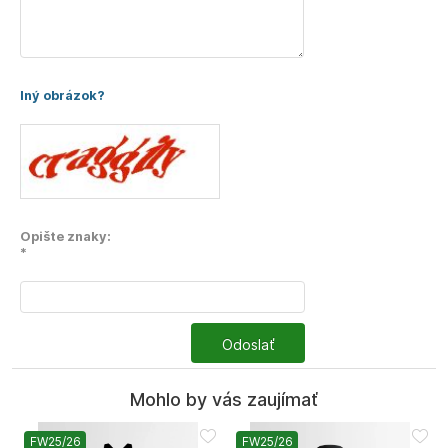
Iný obrázok?
Opište znaky:
*
Odoslať
Mohlo by vás zaujímať
FW25/26
FW25/26