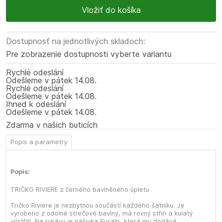
Dostupnosť na jednotlivých skladoch:
Pre zobrazenie dostupnosti vyberte variantu
Rychlé odeslání
Odešleme
v pátek
14.08.
Rychlé odeslání
Odešleme
v pátek
14.08.
Ihned k odeslání
Odešleme
v pátek
14.08.
Zdarma v našich buticích
Popis a parametry
Popis:
TRIČKO RIVIERE z černého bavlněného úpletu
Tričko Riviere je nezbytnou součástí každého šatníku. Je
vyrobeno z odolné strečové bavlny, má rovný střih a kulatý
výstřih. Na rukávu je nášivka Fusalp, která mu dodává