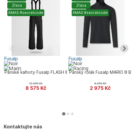
Zľava
Zľava
XMAS #secretcode
XMAS #secretcode
Fusalp
Fusalp
F
Pánské kalhoty Fusalp FLASH II
Pánský rolák Fusalp MARIO III B
12 250
Kč
4 250
Kč
8 575
Kč
2 975
Kč
Kontaktujte nás