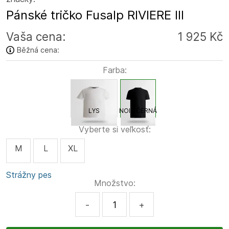
Pánské tričko Fusalp RIVIERE III
Vaša cena:
1 925 Kč
Běžná cena:
Farba:
LYS
NOIR ČERNÁ
Vyberte si veľkosť:
M
L
XL
Strážny pes
Množstvo:
-
+