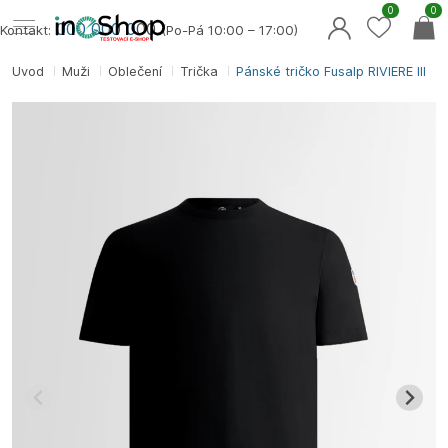
0
0
000 000 0
00
Kontakt:
(Po-Pá 10:00 – 17:00)
Úvod
Muži
Oblečení
Trička
Pánské tričko Fusalp RIVIERE III