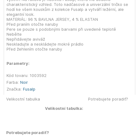
charakteristický vzhled. Toto nadčasové a univerzální tričko se
hodí ke všem kouskům z kolekce Fusalp a vytváří ležérní, ale
elegantní look.
MATERIÁL: 96 % BAVLNA JERSEY, 4 % ELASTAN
Před praním otočte naruby
Pere se pouze s podobnými barvami při uvedené teplotě
Nebělte
Nepřidávejte aviváž
Neskladujte a neskládejte mokré prádlo
Před žehlením otočte naruby
Parametry:
Kód tovaru:
1003592
Farba:
Noir
Značka:
Fusalp
Velikostní tabulka
Potrebujete poradiť?
Velikostní tabulka:
Potrebujete poradiť?