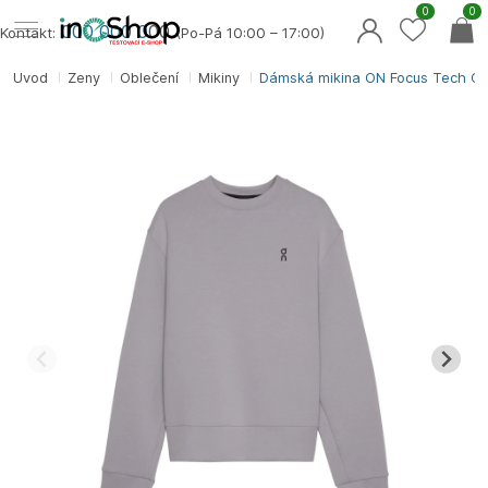
0
0
000 000 0
00
Kontakt:
(Po-Pá 10:00 – 17:00)
Úvod
Ženy
Oblečení
Mikiny
Dámská mikina ON Focus Tech C