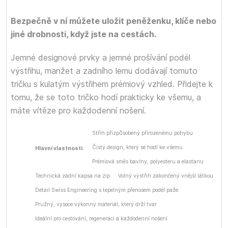
Bezpečně v ní můžete uložit peněženku, klíče nebo
jiné drobnosti, když jste na cestách.
Jemné designové prvky a jemné prošívání podél
výstřihu, manžet a zadního lemu dodávají tomuto
tričku s kulatým výstřihem prémiový vzhled. Přidejte k
tomu, že se toto tričko hodí prakticky ke všemu, a
máte vítěze pro každodenní nošení.
Střih přizpůsobený přirozenému pohybu
Čistý design, který se hodí ke všemu
Hlavní vlastnosti:
Prémiová směs bavlny, polyesteru a elastanu
Technická zadní kapsa na zip
Volný výstřih zakončený vnější látkou
Detail Swiss Engineering s tepelným přenosem podél paže
Pružný, vysoce výkonný materiál, který drží tvar
Ideální pro cestování, regeneraci a každodenní nošení