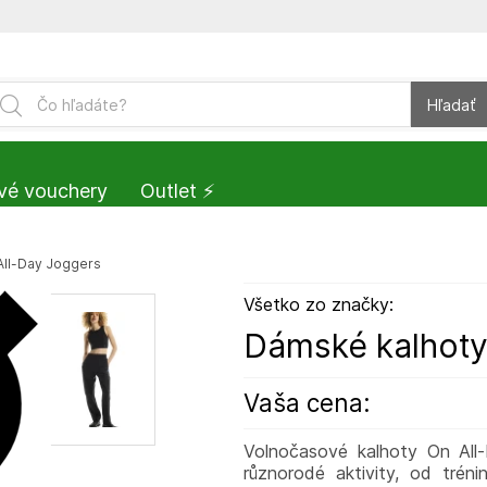
Hľadať
vé vouchery
Outlet ⚡️
All-Day Joggers
Všetko zo značky:
Dámské kalhoty
Vaša cena:
Volnočasové kalhoty On All-D
různorodé aktivity, od trén