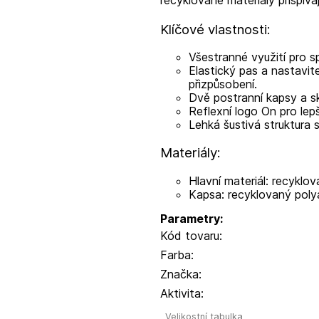
recyklované materiály přispívaj
Klíčové vlastnosti:
Všestranné využití pro sp
Elastický pas a nastavite
přizpůsobení.
Dvě postranní kapsy a sk
Reflexní logo On pro lepš
Lehká šustivá struktura
Materiály:
Hlavní materiál: recyklo
Kapsa: recyklovaný poly
Parametry:
Kód tovaru:
Farba:
Značka:
Aktivita:
Velikostní tabulka