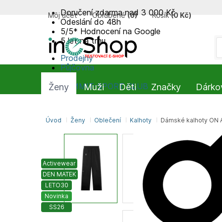
Doručení zdarma nad 3 000 Kč
Môj účet
Obľúbené
(
0
)
Košík
(
0 Kč
)
Odeslání do 48h
5/5* Hodnocení na Google
5 let na trhu
Prodejny
Půjčovna
Blog
SUMMIT-SPORT CLUB
Ženy
Muži
Děti
Značky
Dárko
Úvod
Ženy
Oblečení
Kalhoty
Dámské kalhoty ON 
Activewear
DEN MATEK
LETO30
Novinka
SS26