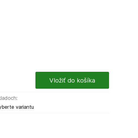
kladoch:
yberte variantu