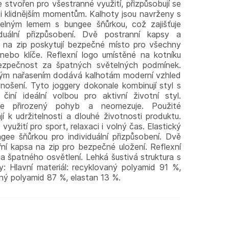
je stvořen pro všestranné využití, přizpůsobují se
i klidnějším momentům. Kalhoty jsou navrženy s
elným lemem s bungee šňůrkou, což zajišťuje
duální přizpůsobení. Dvě postranní kapsy a
sa na zip poskytují bezpečné místo pro všechny
 nebo klíče. Reflexní logo umístěné na kotníku
bezpečnost za špatných světelných podmínek.
rným nařasením dodává kalhotám moderní vzhled
nošení. Tyto joggery dokonale kombinují styl s
činí ideální volbou pro aktivní životní styl.
uje přirozený pohyb a neomezuje. Použité
jí k udržitelnosti a dlouhé životnosti produktu.
využití pro sport, relaxaci i volný čas. Elastický
gee šňůrkou pro individuální přizpůsobení. Dvě
řní kapsa na zip pro bezpečné uložení. Reflexní
za špatného osvětlení. Lehká šustivá struktura s
: Hlavní materiál: recyklovaný polyamid 91 %,
ný polyamid 87 %, elastan 13 %.