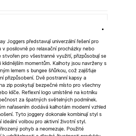
y Joggers představují univerzální řešení pro
ku v posilovně po relaxační procházky nebo
e stvořen pro všestranné využití, přizpůsobují se
i klidnějším momentům. Kalhoty jsou navrženy s
lným lemem s bungee šňůrkou, což zajišťuje
lní přizpůsobení. Dvě postranní kapsy a
a na zip poskytují bezpečné místo pro všechny
ebo klíče. Reflexní logo umístěné na kotníku
ezpečnost za špatných světelných podmínek.
rným nařasením dodává kalhotám moderní vzhled
nošení. Tyto joggery dokonale kombinují styl s
 ideální volbou pro aktivní životní styl.
přirozený pohyb a neomezuje. Použité