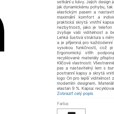
setkání u kávy. Jejich design 
jak dynamickému pohybu, tak 
elastickým pasem a nastavit
maximální komfort a indivi
praktická skrytá vnitřní kap
nezbytnosti, jako je telefon
zvyšuje vaši viditelnost a 
Lehká šustivá struktura s mí
a je příjemná pro každodenní 
vysokou funkčností, což je 
Ergonomický střih podpor
recyklované materiály přispíva
Klíčové vlastnosti: Všestranné 
pas a nastavitelný lem s bun
postranní kapsy a skrytá vnit
logo On pro lepší viditelnost 
moderním designem. Materiály
elastan 9 %. Kapsa: recyklova
Zobraziť celý popis
Farba: