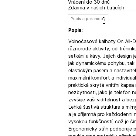
Vrácení do 30 dnů
Zdarma v našich buticích
Popis a parametry
Popis:
Volnočasové kalhoty On All-Da
různorodé aktivity, od trénin
setkání u kávy. Jejich design j
jak dynamickému pohybu, tak 
elastickým pasem a nastavite
maximální komfort a individuá
praktická skrytá vnitřní kaps
nezbytnosti, jako je telefon n
zvyšuje vaši viditelnost a b
Lehká šustivá struktura s mí
a je příjemná pro každodenní 
vysokou funkčností, což je činí
Ergonomický střih podporuje 