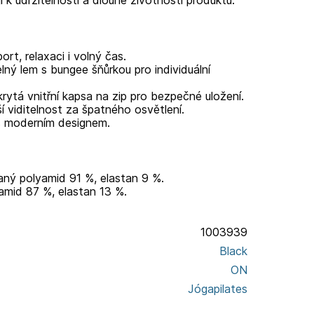
í k udržitelnosti a dlouhé životnosti produktu.
ort, relaxaci i volný čas.
lný lem s bungee šňůrkou pro individuální
rytá vnitřní kapsa na zip pro bezpečné uložení.
í viditelnost za špatného osvětlení.
 s moderním designem.
vaný polyamid 91 %, elastan 9 %.
amid 87 %, elastan 13 %.
1003939
Black
ON
Jóga
pilates