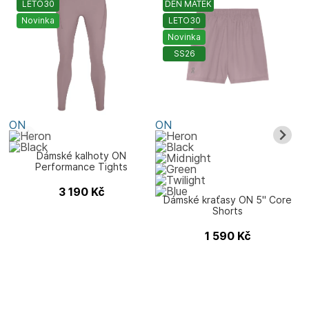
LETO30
DEN MATEK
Novinka
LETO30
Novinka
SS26
ON
ON
Dámské kalhoty ON
Performance Tights
3 190
Kč
Dámské kraťasy ON 5" Core
Shorts
1 590
Kč