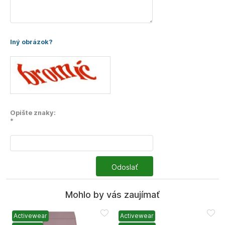
Iný obrázok?
Opište znaky:
*
Odoslať
Mohlo by vás zaujímať
Activewear
Activewear