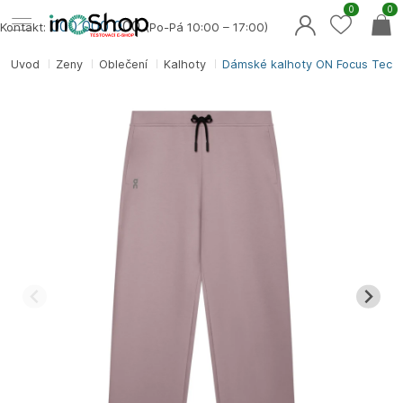
0
0
000 000 0
00
Kontakt:
(Po-Pá 10:00 – 17:00)
Úvod
Ženy
Oblečení
Kalhoty
Dámské kalhoty ON Focus Tech