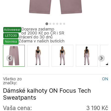
Doprava zadarmo
Activewear
od 2000 Kč po ČR i SR
LETO30
Vrácení do 30 dnů
Zdarma v našich buticích
Novinka
Všetko zo
ON
značky:
Dámské kalhoty ON Focus Tech
Sweatpants
Vaša cena:
3 190 Kč