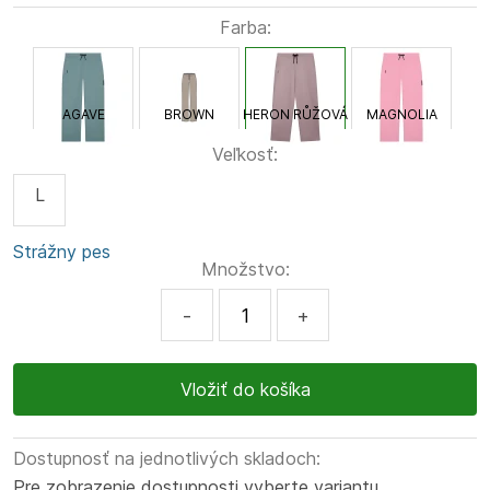
Farba:
AGAVE
BROWN
HERON RŮŽOVÁ
MAGNOLIA
Veľkosť:
L
Strážny pes
Množstvo:
-
+
Dostupnosť na jednotlivých skladoch:
Pre zobrazenie dostupnosti vyberte variantu