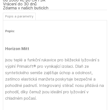
od 2000 Kč po ČR i SR
Vrácení do 30 dnů
Zdarma v našich buticích
Popis a parametry
Popis:
Horizon Mitt
jsou teplé a funkční rukavice pro běžecké lyžování s
výplní Primaloft® pro vynikající izolaci. Dlaň ze
syntetického semiše zajišťuje úchop a odolnost,
zatímco elastická manžeta poskytuje bezpečné a
pohodlné padnutí. Integrovaný stěrač nosu přidává na
pohodlí, díky čemuž jsou ideální pro lyžování v
chladném počasí.