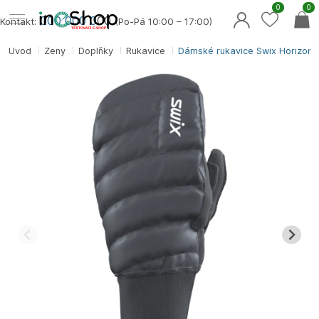
0
0
000 000 0
00
Kontakt:
(Po-Pá 10:00 – 17:00)
Úvod
Ženy
Doplňky
Rukavice
Dámské rukavice Swix Horizon M