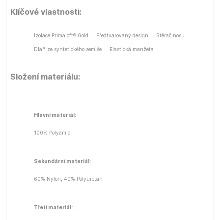
Klíčové vlastnosti:
Izolace Primaloft® Gold
Předtvarovaný design
Stěrač nosu
Dlaň ze syntetického semiše
Elastická manžeta
Složení materiálu:
Hlavní materiál:
100% Polyamid
Sekundární materiál:
60% Nylon, 40% Polyuretan
Třetí materiál: