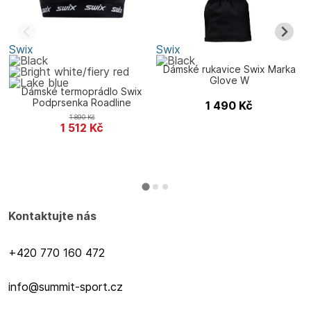
Swix
Swix
S
Dámské rukavice Swix Marka
Glove W
Dámské termoprádlo Swix
Podprsenka Roadline
1 490
Kč
1 890
Kč
1 512
Kč
Kontaktujte nás
+420 770 160 472
info@summit-sport.cz