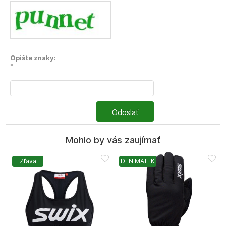
Opište znaky:
*
Odoslať
Mohlo by vás zaujímať
Zľava
DEN MATEK