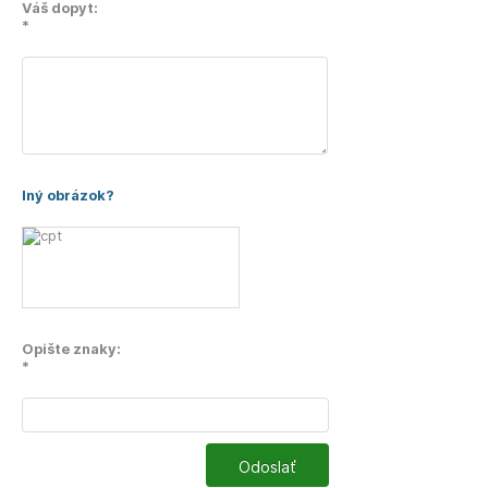
Váš dopyt:
*
Iný obrázok?
Opište znaky:
*
Odoslať