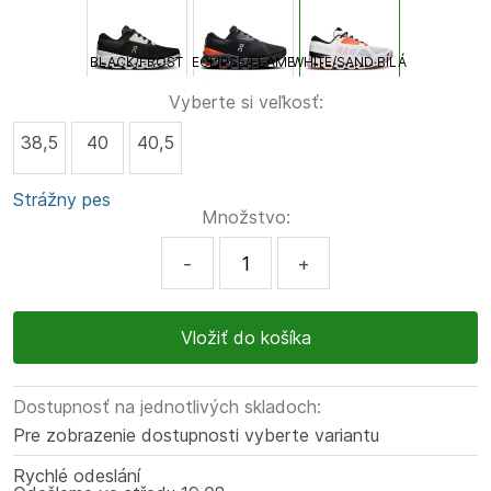
BLACK/FROST
ECLIPSE/FLAME
WHITE/SAND BÍLÁ
Vyberte si veľkosť:
38,5
40
40,5
Strážny pes
Množstvo:
-
+
Dostupnosť na jednotlivých skladoch:
Pre zobrazenie dostupnosti vyberte variantu
Rychlé odeslání