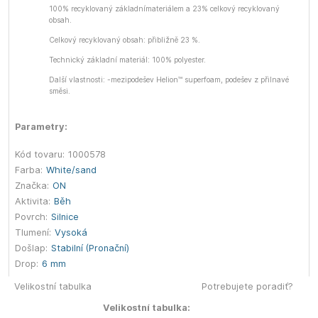
100% recyklovaný základnímateriálem a 23% celkový recyklovaný
obsah.
Celkový recyklovaný obsah: přibližně 23 %.
Technický základní materiál: 100% polyester.
Další vlastnosti: -mezipodešev Helion™ superfoam, podešev z přilnavé
směsi.
Parametry:
Kód tovaru:
1000578
Farba:
White/sand
Značka:
ON
Aktivita:
Běh
Povrch:
Silnice
Tlumení:
Vysoká
Došlap:
Stabilní (Pronační)
Drop:
6 mm
Velikostní tabulka
Potrebujete poradiť?
Velikostní tabulka: