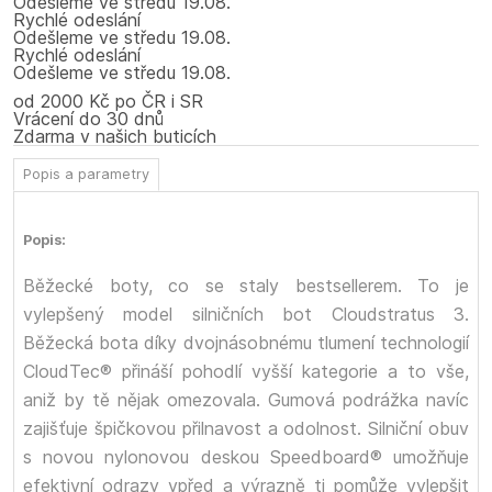
Odešleme
ve středu
19.08.
Rychlé odeslání
Odešleme
ve středu
19.08.
Rychlé odeslání
Odešleme
ve středu
19.08.
od 2000 Kč po ČR i SR
Vrácení do 30 dnů
Zdarma v našich buticích
Popis a parametry
Popis:
Běžecké boty, co se staly bestsellerem. To je
vylepšený model silničních bot Cloudstratus 3.
Běžecká bota díky dvojnásobnému tlumení technologií
CloudTec® přináší pohodlí vyšší kategorie a to vše,
aniž by tě nějak omezovala. Gumová podrážka navíc
zajišťuje špičkovou přilnavost a odolnost. Silniční obuv
s novou nylonovou deskou Speedboard® umožňuje
efektivní odrazy vpřed a výrazně ti pomůže vylepšit