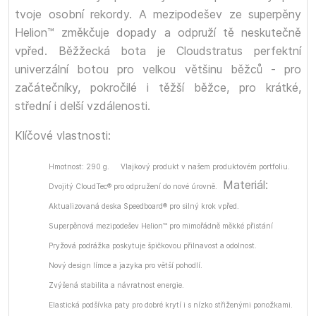
tvoje osobní rekordy. A mezipodešev ze superpěny
Helion™ změkčuje dopady a odpruží tě neskutečně
vpřed. Běžžecká bota je Cloudstratus perfektní
univerzální botou pro velkou většinu běžců - pro
začátečníky, pokročilé i těžší běžce, pro krátké,
střední i delší vzdálenosti.
Klíčové vlastnosti:
Hmotnost: 290 g.
Vlajkový produkt v našem produktovém portfoliu.
Materiál:
Dvojitý CloudTec® pro odpružení do nové úrovně.
Aktualizovaná deska Speedboard® pro silný krok vpřed.
Superpěnová mezipodešev Helion™ pro mimořádně měkké přistání
Pryžová podrážka poskytuje špičkovou přilnavost a odolnost.
Nový design límce a jazyka pro větší pohodlí.
Zvýšená stabilita a návratnost energie.
Elastická podšívka paty pro dobré krytí i s nízko střiženými ponožkami.