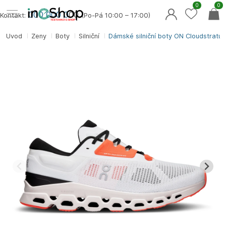
0
0
000 000 0
00
Kontakt:
(Po-Pá 10:00 – 17:00)
Úvod
Ženy
Boty
Silniční
Dámské silniční boty ON Cloudstratus