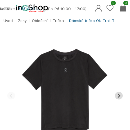
0
0
000 000 0
00
Kontakt:
(Po-Pá 10:00 – 17:00)
Úvod
Ženy
Oblečení
Trička
Dámské tričko ON Trail-T