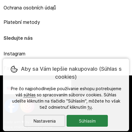
Ochrana osobních údajů
Platební metody
Sledujte nás
Instagram
Facebook
Aby sa Vám lepšie nakupovalo (Súhlas s
cookies)
Slovensky
Pre čo najpohodlnejšie používanie eshopu potrebujeme
váš
súhlas
so spracovaním súborov cookies. Súhlas
udelíte kliknutím na tlačidlo "Súhlasím", môžete ho však
tiež odmietnuť kliknutím
tu
.
Nastavenia
Súhlasím
made with
❤
by
ineShop
Mapa stránok
,
Klasická verzia