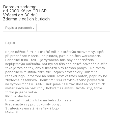
Doprava zadarmo
od 2000 Kč po ČR i SR
Vrácení do 30 dnů
Zdarma v našich buticích
Popis a parametry
Popis:
Nejen běžecké triko! Funkční tričko s krátkým rukávem využiješ i
při procházce v parku, na pilates, józe a dalších workoutech.
Pohodlné triko Trail-T je vyrobeno tak, aby nedocházelo k
nepříjemným oděrkám, pot byl od těla spolehlivě odváděn a střih
trika je zvolen tak, aby ti umožnil plný rozsah pohybu. Na tomto
pohodlném multifunkčním triku najdeš strategicky umístěné
reflexní logo uprostřed na hrudi. Když vezmeš batoh, popruhy ho
zbytečně nezakrývají. Použitím 100% recyklovaného polyesteru
na výrobu modelu Trail-T snižujeme naši závislost na primárních
materiálech na bázi ropy. Pokud máš aktivní životní styl, tohle
tričko je jasná volba.
Klíčové vlastnosti:
Univerzální funkční triko na běh i do města.
Předsunuté švy pro dokonalý pohyb.
Strategicky umístěné reflexní logo.
Materiál: