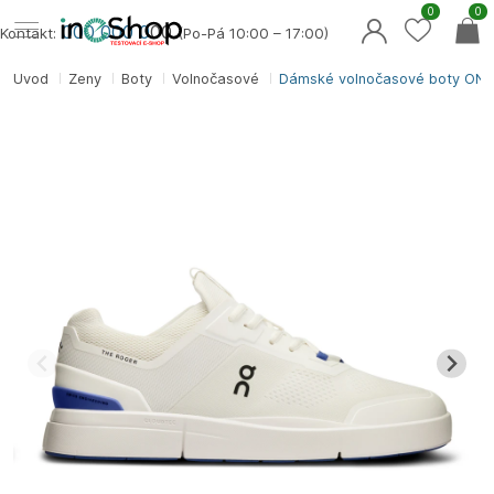
0
0
000 000 0
00
Kontakt:
(Po-Pá 10:00 – 17:00)
Úvod
Ženy
Boty
Volnočasové
Dámské volnočasové boty ON 