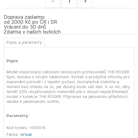
-
+
Doprava zadarmo
od 2000 Kč po ČR i SR
Vrácení do 30 dnů
Zdarma v našich buticích
Popis a parametry
Popis:
Model inspirovaný výkonem tenisových profesionálů THE ROGER
Spin, teniska s novým nádechem. Svršek z prodyšné síťoviny pro
maximální pohodlí i v teplém počasí, dostatečná stabilita a
tlumení bez ohledu na to, jak dlouhý bude váš den. A co víc, díky
téměř 25% recyklovaných materiálů jde o dosud nejudržitelnější
model z kolekce THE ROGER. Připraven na jakoukoliv příležitost,
ideální k jakémukoliv outfitu.
Parametry:
Kód tovaru:
1000516
Farba:
virtual