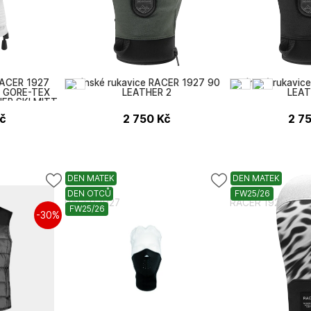
RACER 1927
Pánské rukavice RACER 1927 90
Pánské rukavic
 GORE-TEX
LEATHER 2
LEAT
ER SKI MITT
č
2 750
Kč
2 7
DEN MATEK
DEN MATEK
DEN OTCŮ
FW25/26
RACER 1927
RACER 1927
FW25/26
-30%