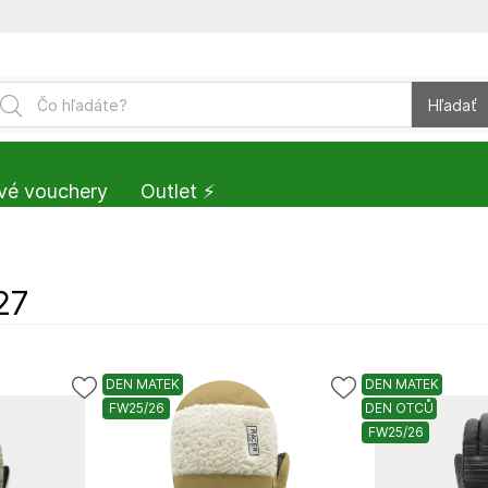
Hľadať
vé vouchery
Outlet ⚡️
27
DEN MATEK
DEN MATEK
FW25/26
DEN OTCŮ
FW25/26