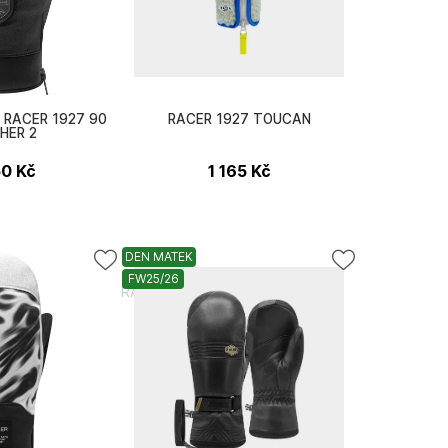
e RACER 1927 90
RACER 1927 TOUCAN
HER 2
50
Kč
1 165
Kč
DEN MATEK
FW25/26
RACER 1927