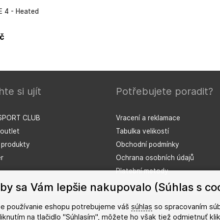
 4 - Heated
č
te si ujít
Potřebujete poradit?
SPORT CLUB
Vracení a reklamace
outlet
Tabulka velikostí
í produkty
Obchodní podmínky
r
Ochrana osobních údajů
Platební metody
by sa Vám lepšie nakupovalo (Súhlas s co
šie používanie eshopu potrebujeme váš
súhlas
so spracovaním súb
kliknutím na tlačidlo "Súhlasím", môžete ho však tiež odmietnuť kl