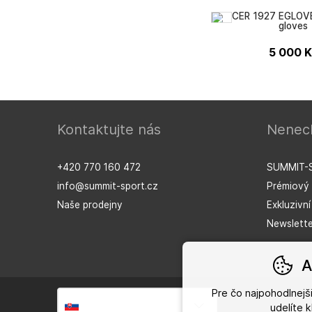
RACER 1927 EGLOVE
gloves
5 000
K
Kontaktujte nás
Nenech
RACER 1927
+420 770 160 472
SUMMIT-
info@summit-sport.cz
Prémiový 
Naše prodejny
Exkluzivn
Newslette
A
Pre čo najpohodlnej
Slovensky
udelíte 