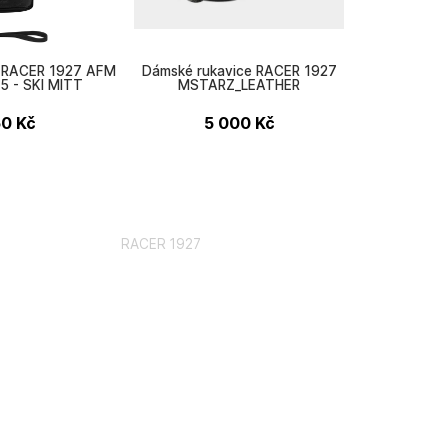
e RACER 1927 AFM
Dámské rukavice RACER 1927
5 - SKI MITT
MSTARZ_LEATHER
50
Kč
5 000
Kč
RACER 1927