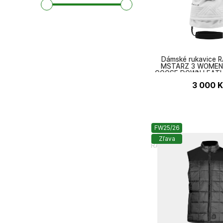
Dámské rukavice 
MSTARZ 3 WOMEN
GOOSE DOWN LEATH
3 000
K
FW25/26
Zľava
RACER 1927