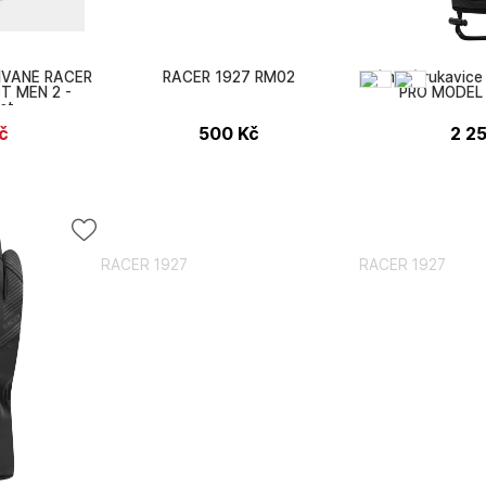
ÍVANÉ RACER
RACER 1927 RM02
Dámské rukavic
T MEN 2 -
PRO MODEL 
st
č
500
Kč
2 2
RACER 1927
RACER 1927