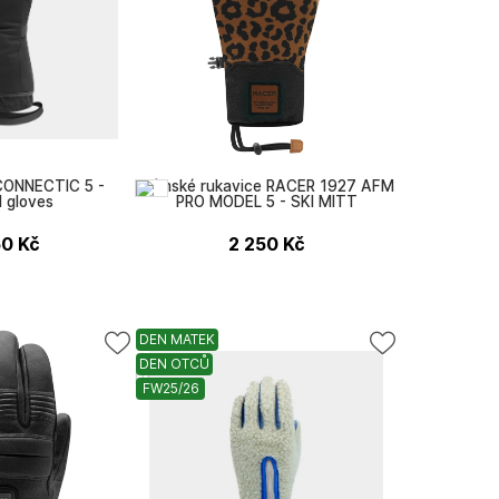
CONNECTIC 5 -
Dámské rukavice RACER 1927 AFM
 gloves
PRO MODEL 5 - SKI MITT
50
Kč
2 250
Kč
DEN MATEK
DEN OTCŮ
RACER 1927
FW25/26