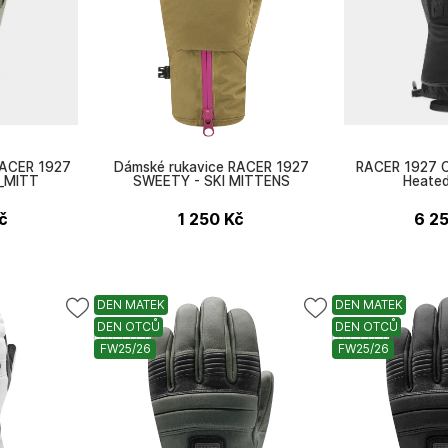
RACER 1927
Dámské rukavice RACER 1927
RACER 1927 
_MITT
SWEETY - SKI MITTENS
Heated
č
1 250
Kč
6 2
DEN MATEK
DEN MATEK
DEN OTCŮ
DEN OTCŮ
RACER 1927
RACER 1927
FW25/26
FW25/26