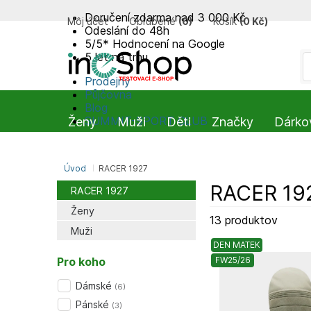
Doručení zdarma nad 3 000 Kč
Môj účet
Obľúbené
(
0
)
Košík
(
0 Kč
)
Odeslání do 48h
5/5* Hodnocení na Google
5 let na trhu
Prodejny
Půjčovna
Blog
SUMMIT-SPORT CLUB
Ženy
Muži
Děti
Značky
Dárko
Úvod
RACER 1927
RACER 19
RACER 1927
Ženy
13 produktov
Muži
DEN MATEK
Pro koho
FW25/26
Dámské
(
6
)
Pánské
(
3
)