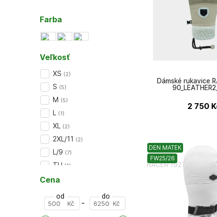
Farba
Veľkosť
XS
(
2
)
Dámské rukavice 
S
90_LEATHER2
(
5
)
M
(
5
)
2 750
K
L
(
1
)
XL
(
2
)
2XL/11
(
2
)
DEN MATEK
L/9
(
7
)
FW25/26
RACER 1927
TU
(
1
)
Cena
od
do
-
Kč
Kč