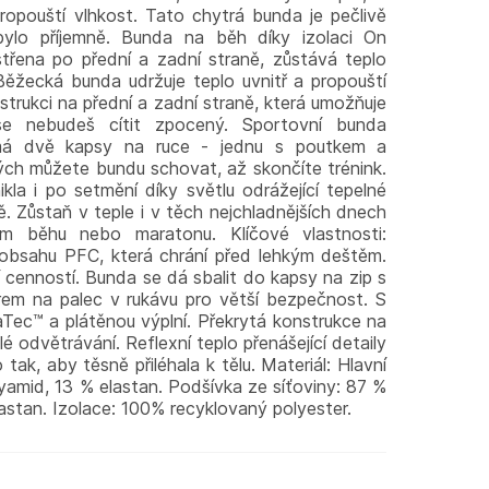
ropouští vlhkost. Tato chytrá bunda je pečlivě
bylo příjemně. Bunda na běh díky izolaci On
třena po přední a zadní straně, zůstává teplo
Běžecká bunda udržuje teplo uvnitř a propouští
strukci na přední a zadní straně, která umožňuje
se nebudeš cítit zpocený. Sportovní bunda
má dvě kapsy na ruce - jednu s poutkem a
ch můžete bundu schovat, až skončíte trénink.
la i po setmění díky světlu odrážející tepelné
ě. Zůstaň v teple i v těch nejchladnějších dnech
ním běhu nebo maratonu. Klíčové vlastnosti:
bsahu PFC, která chrání před lehkým deštěm.
 cenností. Bunda se dá sbalit do kapsy na zip s
rem na palec v rukávu pro větší bezpečnost. S
Tec™ a plátěnou výplní. Překrytá konstrukce na
lé odvětrávání. Reflexní teplo přenášející detaily
 tak, aby těsně přiléhala k tělu. Materiál: Hlavní
yamid, 13 % elastan. Podšívka ze síťoviny: 87 %
astan. Izolace: 100% recyklovaný polyester.