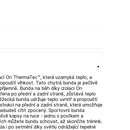
ací On ThermaTec™, která uzamyká teplo, a
ropouští vlhkost. Tato chytrá bunda je pečlivě
 příjemně. Bunda na běh díky izolaci On
řena po přední a zadní straně, zůstává teplo
ěžecká bunda udržuje teplo uvnitř a propouští
strukci na přední a zadní straně, která umožňuje
nebudeš cítit zpocený. Sportovní bunda
dvě kapsy na ruce - jednu s poutkem a
ch můžete bundu schovat, až skončíte trénink.
a i po setmění díky světlu odrážející tepelné