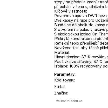
stopy na přední a zadní straně
při běhání v terénu, silničním
Klíčové vlastnosti:
Povrchová úprava DWR bez ob
Dvě kapsy na ruce pro uložení
Bunda se dá sbalit do kapsy n
S otvorem na palec v rukávu 
S ekologickou izolací On Ther
Překrytá konstrukce na přední
Reflexní teplo přenášející detai
Navrženo tak, aby těsně přiléh
Materiál:
Hlavní tkanina: 87 % recyklov
Podšívka ze síťoviny: 87 % re
Izolace: 100% recyklovaný pol
Parametry:
Kód tovaru:
Farba:
Značka:
Velikostní tabulka