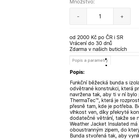
Množstvo:
-
+
od 2000 Kč po ČR i SR
Vrácení do 30 dnů
Zdarma v našich buticích
Popis a parametry
Popis:
Funkční běžecká bunda s izol
odvětrané konstrukci, která p
navržena tak, aby ti v ní bylo
ThermaTec™, která je rozprost
přesně tam, kde je potřeba. B
vlhkost ven, díky překryté kon
dodatečné větrání, takže se 
Weather Jacket Insulated má 
oboustranným zipem, do který
Bunda stvořená tak, aby vynikl