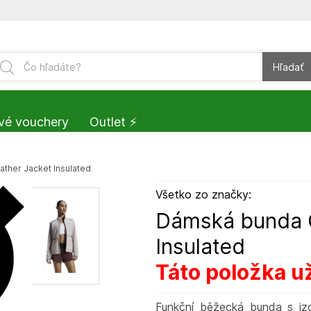
Hľadať
vé vouchery
Outlet ⚡️
her Jacket Insulated
Všetko zo značky:
Dámská bunda 
Insulated
Táto položka už
Funkční běžecká bunda s iz