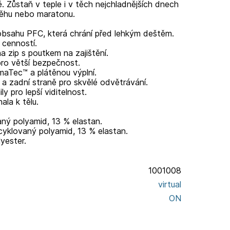
. Zůstaň v teple i v těch nejchladnějších dnech
 běhu nebo maratonu.
sahu PFC, která chrání před lehkým deštěm.
 cenností.
a zip s poutkem na zajištění.
pro větší bezpečnost.
maTec™ a plátěnou výplní.
 a zadní straně pro skvělé odvětrávání.
ly pro lepší viditelnost.
ala k tělu.
aný polyamid, 13 % elastan.
cyklovaný polyamid, 13 % elastan.
yester.
1001008
virtual
ON