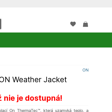
ON
ON Weather Jacket
 nie je dostupná!
olací On ThermaTec™, která uzamyká teplo, a