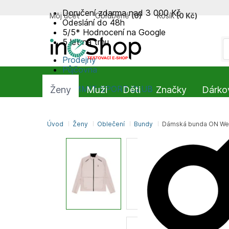
Doručení zdarma nad 3 000 Kč
Môj účet
Obľúbené
(
0
)
Košík
(
0 Kč
)
Odeslání do 48h
5/5* Hodnocení na Google
5 let na trhu
Prodejny
Půjčovna
Blog
SUMMIT-SPORT CLUB
Ženy
Muži
Děti
Značky
Dárko
Úvod
Ženy
Oblečení
Bundy
Dámská bunda ON Weat