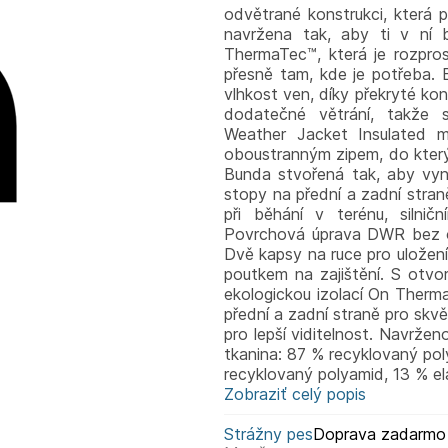
odvětrané konstrukci, která p
navržena tak, aby ti v ní 
ThermaTec™, která je rozpros
přesně tam, kde je potřeba. 
vlhkost ven, díky překryté kon
dodatečné větrání, takže 
Weather Jacket Insulated 
oboustranným zipem, do který
Bunda stvořená tak, aby vynik
stopy na přední a zadní stran
při běhání v terénu, silnič
Povrchová úprava DWR bez o
Dvě kapsy na ruce pro uložení
poutkem na zajištění. S otvo
ekologickou izolací On Therma
přední a zadní straně pro skvě
pro lepší viditelnost. Navrženo
tkanina: 87 % recyklovaný pol
recyklovaný polyamid, 13 % el
Zobraziť celý popis
Strážny pes
Doprava zadarmo